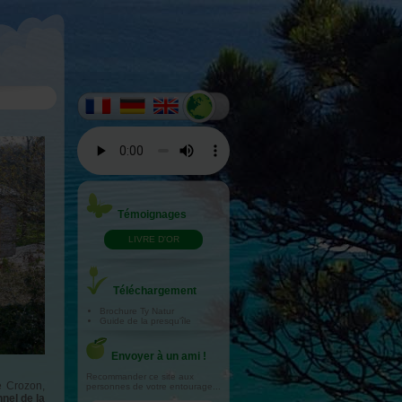
Témoignages
LIVRE D'OR
Téléchargement
Brochure Ty Natur
Guide de la presqu'île
Envoyer à un ami !
Recommander ce site aux
e Crozon,
personnes de votre entourage...
nel de la