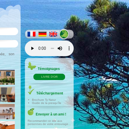
née, son
Témoignages
LIVRE D'OR
Téléchargement
Brochure Ty Natur
Guide de la presqu'île
Envoyer à un ami !
Recommander ce site aux
personnes de votre entourage...