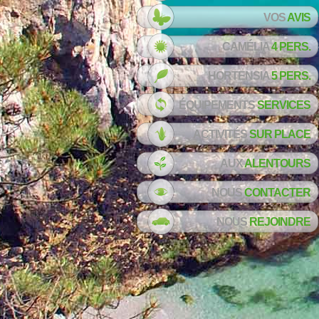
VOS
AVIS
CAMÉLIA
4 PERS.
HORTENSIA
5 PERS.
ÉQUIPEMENTS
SERVICES
ACTIVITÉS
SUR PLACE
AUX
ALENTOURS
NOUS
CONTACTER
NOUS
REJOINDRE