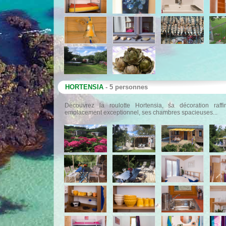
HORTENSIA
- 5 personnes
Découvrez la roulotte Hortensia, sa décoration raff
emplacement exceptionnel, ses chambres spacieuses...