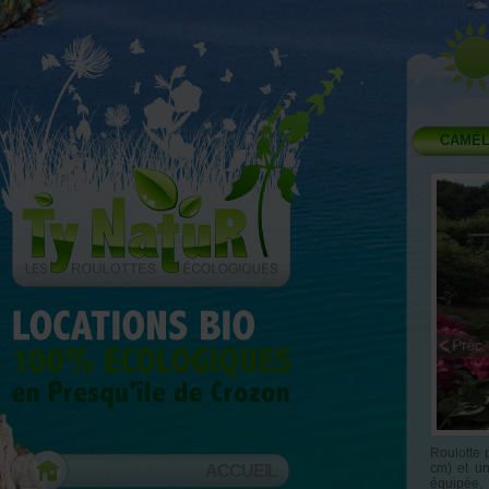
CAMÉL
Roulotte 
ACCUEIL
cm) et un
équipée, 