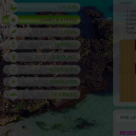
pergola.
VOS
AVIS
•
1 cha
• 1 cham
CAMÉLIA
4 PERS.
• Cuisin
• Toilet
• Salle 
HORTENSIA
5 PERS.
• Terras
ÉQUIPEMENTS
SERVICES
ACTIVITÉS
SUR PLACE
AUX
ALENTOURS
NOUS
CONTACTER
NOUS
REJOINDRE
VIVE L
RESER