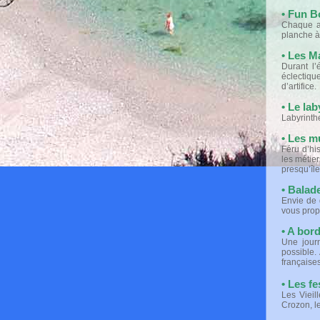
• Fun B
Chaque a
planche à 
• Les M
Durant l’
éclectiqu
d’artifice.
• Le la
Labyrinthe
• Les m
Féru d’hi
les métier
presqu’îl
• Balad
Envie de 
vous prop
• A bord
Une jour
possible.
françaises
• Les f
Les Vieil
Crozon, le