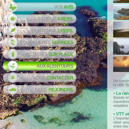
VOS
AVIS
CAMÉLIA
4 PERS.
HORTENSIA
5 PERS.
ÉQUIPEMENTS
SERVICES
ACTIVITÉS
SUR PLACE
AUX
ALENTOURS
NOUS
CONTACTER
De nombre
la côte. S
NOUS
REJOINDRE
• La ra
Balade en
équestre
adaptées .
• VTT e
L’importa
idéal po
entre mer 