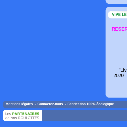
VIVE L
RESER
"Li
2020 -
Mentions légales •
Contactez-nous •
Fabrication 100% écologique